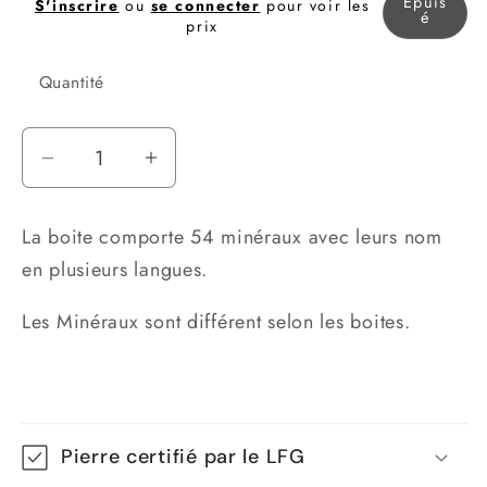
Épuis
S'inscrire
ou
se connecter
pour voir les
é
prix
Quantité
Réduire
Augmenter
la
la
quantité
quantité
La boite comporte 54 minéraux avec leurs nom
de
de
en plusieurs langues.
Boîte
Boîte
de
de
Les Minéraux sont différent selon les boites.
54
54
minéraux
minéraux
Pierre certifié par le LFG