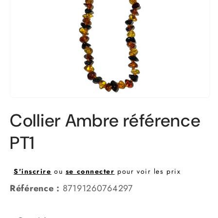
Ouvrir
le
Collier Ambre référence
média
1
dans
PT1
une
fenêtre
modale
S'inscrire
ou
se connecter
pour voir les prix
Référence :
87191260764297