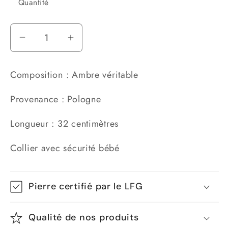
Quantité
Réduire
Augmenter
la
la
quantité
quantité
Composition : Ambre véritable
de
de
Collier
Collier
Provenance : Pologne
Ambre
Ambre
référence
référence
Longueur : 32 centimètres
PT1
PT1
Collier avec sécurité bébé
Pierre certifié par le LFG
Qualité de nos produits