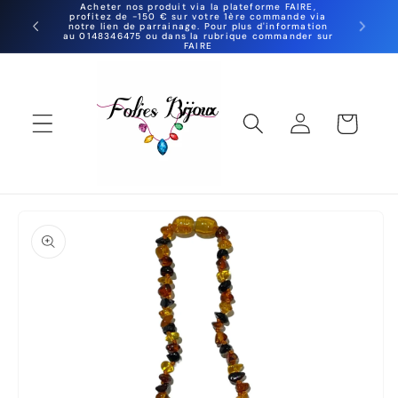
et
Acheter nos produit via la plateforme FAIRE,
profitez de -150 € sur votre 1ère commande via
Grossi
passer
notre lien de parrainage. Pour plus d'information
10000 
au 0148346475 ou dans la rubrique commander sur
au
FAIRE
contenu
Panier
Connexion
Passer aux
informations
produits