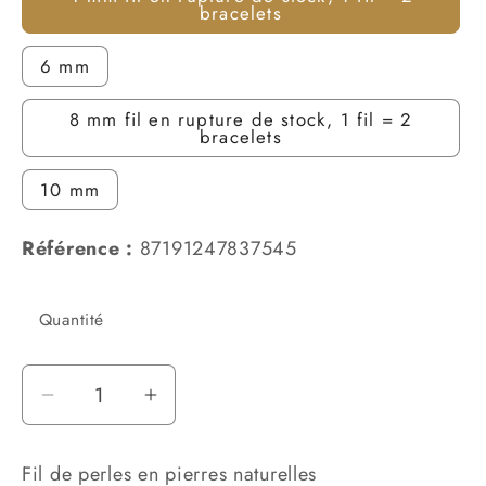
bracelets
6 mm
8 mm fil en rupture de stock, 1 fil = 2
bracelets
10 mm
Référence :
87191247837545
Quantité
Réduire
Augmenter
la
la
quantité
quantité
Fil de perles en pierres naturelles