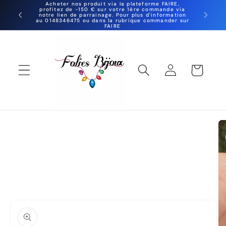
et
Acheter nos produit via la plateforme FAIRE,
profitez de -150 € sur votre 1ère commande via
Grossi
passer
notre lien de parrainage. Pour plus d'information
10000 
au 0148346475 ou dans la rubrique commander sur
au
FAIRE
contenu
Panier
Connexion
Passer aux
informations
produits