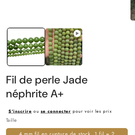
fenêtre
modale
Ou
le
mé
2
da
un
fe
mo
Fil de perle Jade
néphrite A+
S'inscrire
ou
se connecter
pour voir les prix
Taille
4 mm fil en rupture de stock, 1 fil = 2