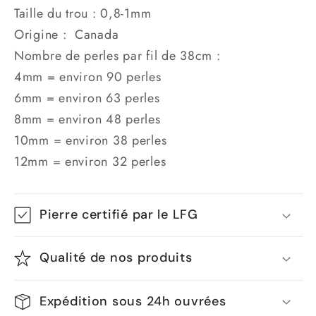
de
de
Taille du trou : 0,8-1mm
Fil
Fil
Origine : Canada
de
de
Nombre de perles par fil de 38cm :
perle
perle
4mm = environ 90 perles
Jade
Jade
néphrite
néphrite
6mm = environ 63 perles
A+
A+
8mm = environ 48 perles
10mm = environ 38 perles
12mm = environ 32 perles
Pierre certifié par le LFG
Qualité de nos produits
Expédition sous 24h ouvrées