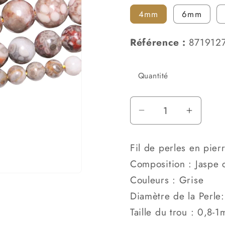
o
4mm
6mm
n
Référence :
871912
Quantité
Réduire
Augmen
la
la
quantité
quantit
Fil de perles en pierr
de
de
Composition : Jaspe
Fil
Fil
Couleurs : Grise
de
de
perle
perle
Diamètre de la Perl
Jaspe
Jaspe
Taille du trou : 0,8-
chrysanthème
chrysa