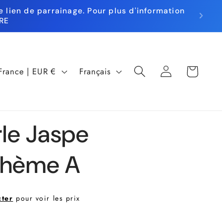
 lien de parrainage. Pour plus d'information
RE
L
Panier
Connexion
France | EUR €
Français
a
n
g
rle Jaspe
u
thème A
e
cter
pour voir les prix