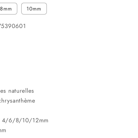
8mm
10mm
75390601
ter
é
es naturelles
 chrysanthème
e: 4/6/8/10/12mm
1mm
nthème