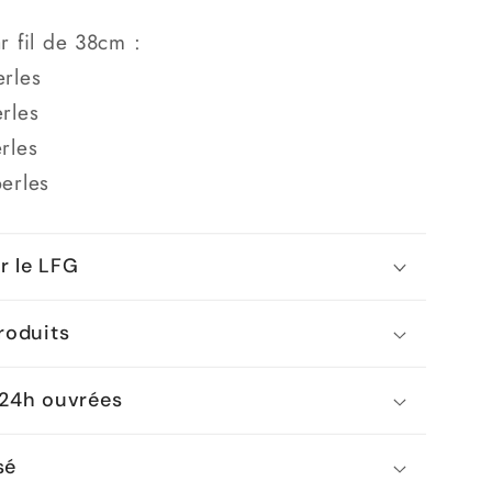
 fil de 38cm :
rles
rles
rles
erles
ar le LFG
roduits
 24h ouvrées
sé