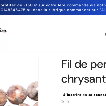
 profitez de -150 € sur votre 1ère commande via notre
 0148346475 ou dans la rubrique commander sur FAI
P
a
y
s
Fil de pe
/
chrysan
r
é
g
S'inscrire
ou
se conne
i
Taille