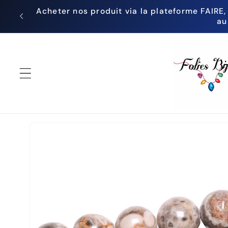
et
Acheter nos produit via la plateforme FAIRE,
passer
au
au
contenu
Passer aux
informations
produits