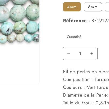
o
4mm
6mm
n
Référence :
871912
Quantité
Réduire
Augmen
la
la
quantité
quantit
Fil de perles en pierr
de
de
Composition : Turquo
Fil
Fil
Couleurs : Vert turqu
de
de
perle
perle
Diamètre de la Perl
Turquoise
Turquo
Taille du trou : 0,8-
pérou
pérou