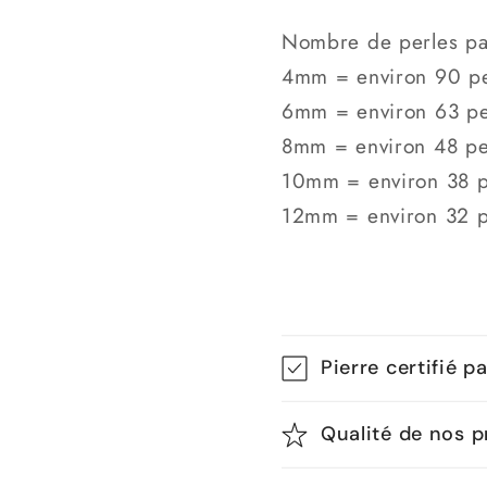
A
A
Nombre de perles par
4mm = environ 90 pe
6mm = environ 63 pe
8mm = environ 48 pe
10mm = environ 38 p
12mm = environ 32 p
Pierre certifié p
Qualité de nos p