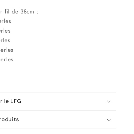
 fil de 38cm :
rles
rles
rles
erles
erles
ar le LFG
roduits