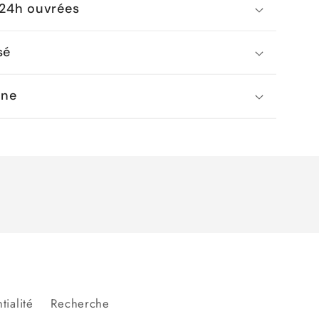
 24h ouvrées
sé
gne
tialité
Recherche