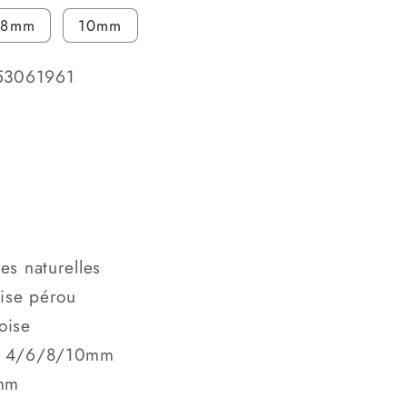
8mm
10mm
53061961
ter
é
es naturelles
ise pérou
oise
e: 4/6/8/10mm
ise
1mm