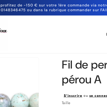
 profitez de -150 € sur votre 1ère commande via notre
 0148346475 ou dans la rubrique commander sur FAI
P
a
y
s
Fil de pe
/
pérou A
r
é
g
S'inscrire
ou
se conne
i
Taille