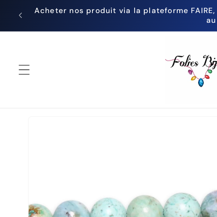
et
Acheter nos produit via la plateforme FAIRE,
passer
au
au
contenu
Passer aux
informations
produits