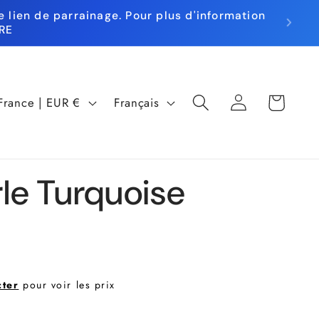
 lien de parrainage. Pour plus d'information
RE
L
Panier
Connexion
France | EUR €
Français
a
n
g
rle Turquoise
u
e
cter
pour voir les prix