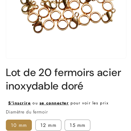
Ouvrir
le
Lot de 20 fermoirs acier
média
1
dans
inoxydable doré
une
fenêtre
modale
S'inscrire
ou
se connecter
pour voir les prix
Diamètre du fermoir
10 mm
12 mm
15 mm