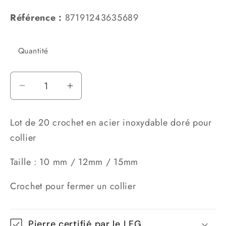
Référence :
87191243635689
Quantité
Réduire
Augmenter
la
la
quantité
quantité
Lot de 20 crochet en acier inoxydable doré pour
de
de
collier
Lot
Lot
de
de
Taille : 10 mm / 12mm / 15mm
20
20
fermoirs
fermoirs
Crochet pour fermer un collier
acier
acier
inoxydable
inoxydable
doré
doré
Pierre certifié par le LFG