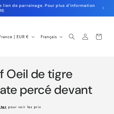
 lien de parrainage. Pour plus d'information
RE
L
Panier
Connexion
France | EUR €
Français
a
n
g
 Oeil de tigre
u
e
late percé devant
cter
pour voir les prix