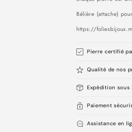
plate
plate
Bélière (attache) pour
percé
percé
devant
devant
https://foliesbijoux.
Pierre certifié p
Qualité de nos p
Expédition sous
Paiement sécuri
Assistance en li