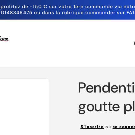
 profitez de -150 € sur votre 1ère commande via notre
 0148346475 ou dans la rubrique commander sur FAI
P
a
y
s
Pendentif
/
r
goutte p
é
g
S'inscrire
ou
se conne
i