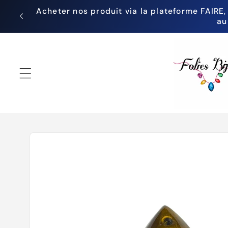
et
Acheter nos produit via la plateforme FAIRE,
passer
au
au
contenu
Passer aux
informations
produits