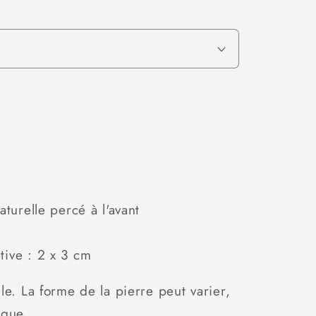
ter
é
aturelle percé à l'avant
if
tive : 2 x 3 cm
le. La forme de la pierre peut varier,
ique.