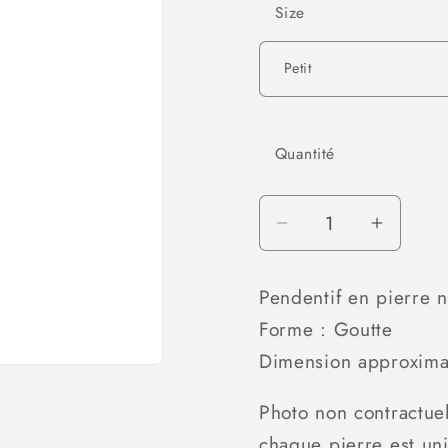
Size
o
n
Quantité
Réduire
Augmen
la
la
quantité
quantit
Pendentif en pierre n
de
de
Forme : Goutte
Pendentif
Pendent
Dimension approxima
Oeil
Oeil
de
de
Photo non contractuel
tigre
tigre
goutte
goutte
chaque pierre est un